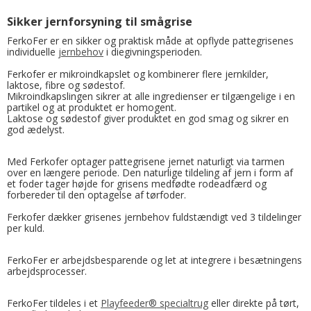
Sikker jernforsyning til smågrise
FerkoFer er en sikker og praktisk måde at opflyde pattegrisenes
individuelle
jernbehov
i diegivningsperioden.
Ferkofer er mikroindkapslet og kombinerer flere jernkilder,
laktose, fibre og sødestof.
Mikroindkapslingen sikrer at alle ingredienser er tilgængelige i en
partikel og at produktet er homogent.
Laktose og sødestof giver produktet en god smag og sikrer en
god ædelyst.
Med Ferkofer optager pattegrisene jernet naturligt via tarmen
over en længere periode. Den naturlige tildeling af jern i form af
et foder tager højde for grisens medfødte rodeadfærd og
forbereder til den optagelse af tørfoder.
Ferkofer dækker grisenes jernbehov fuldstændigt ved 3 tildelinger
per kuld.
FerkoFer er arbejdsbesparende og let at integrere i besætningens
arbejdsprocesser.
FerkoFer tildeles i et
Playfeeder® specialtrug
eller direkte på tørt,