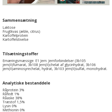
Sammensætning
Laktose
Frugtkvas (æble, citrus)
Kartoffelprotein
Kartoffelstivelse
Tilsætningstoffer
Ernæringsmæssige: E1 Jern: Jernforbindelser (3b105
jern(II)fumarat, 3b108 Jern(II)chelat af glycinhydrat, 3b106
jern(II)aminosyrechelat, hydrat, 3b103 jern(II)sulfat, monohydrat.
Analytiske bestanddele
Råprotein 3%
Råfedt 1%
Råaske 38%
Træstof 1,5%
Lysin 0%
Methionin 0%