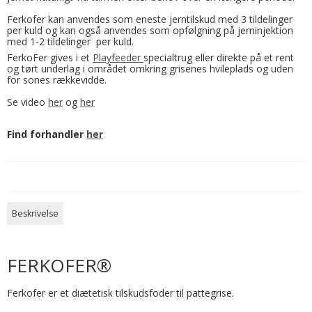
Ferkofer kan anvendes som eneste jerntilskud med 3 tildelinger
per kuld og kan også anvendes som opfølgning på jerninjektion
med 1-2 tildelinger per kuld.
FerkoFer gives i et
Playfeeder
specialtrug eller direkte på et rent
og tørt underlag i området omkring grisenes hvileplads og uden
for sones rækkevidde.
Se video
her
og
her
Find forhandler
her
Beskrivelse
FERKOFER®
Ferkofer er et diætetisk tilskudsfoder til pattegrise.