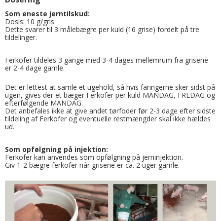
Som eneste jerntilskud:
Dosis: 10 g/gris
Dette svarer til 3 målebægre per kuld (16 grise) fordelt på tre
tildelinger.
Ferkofer tildeles 3 gange med 3-4 dages mellemrum fra grisene
er 2-4 dage gamle.
Det er lettest at samle et ugehold, så hvis faringerne sker sidst på
ugen, gives der et bæger Ferkofer per kuld MANDAG, FREDAG og
efterfølgende MANDAG.
Det anbefales ikke at give andet tørfoder før 2-3 dage efter sidste
tildeling af Ferkofer og eventuelle restmængder skal ikke hældes
ud.
Som opfølgning på injektion:
Ferkofer kan anvendes som opfølgning på jerninjektion.
Giv 1-2 bægre ferkofer når grisene er ca. 2 uger gamle.