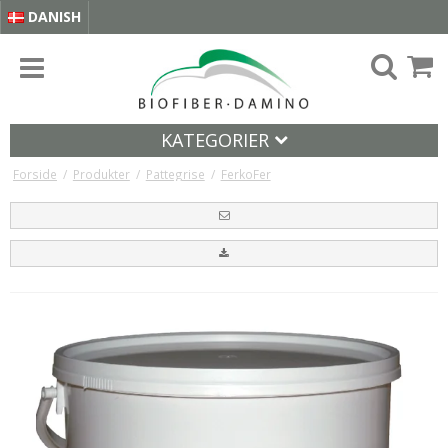
DANISH
KATEGORIER
Forside
/
Produkter
/
Pattegrise
/
FerkoFer