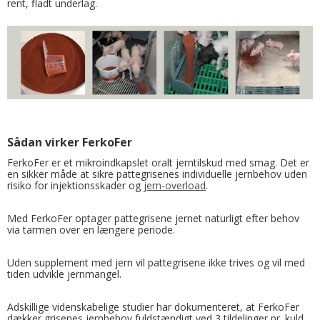
rent, fladt underlag.
Sådan virker FerkoFer
FerkoFer er et mikroindkapslet oralt jerntilskud med smag. Det er
en sikker måde at sikre pattegrisenes individuelle jernbehov uden
risiko for injektionsskader og
jern-overload
.
Med FerkoFer optager pattegrisene jernet naturligt efter behov
via tarmen over en længere periode.
Uden supplement med jern vil pattegrisene ikke trives og vil med
tiden udvikle jernmangel.
Adskillige videnskabelige studier har dokumenteret, at FerkoFer
dækker grisenes jernbehov fuldstændigt ved 3 tildelinger pr. kuld.