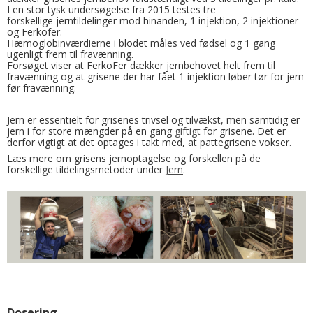
I en stor tysk undersøgelse fra 2015 testes tre
forskellige jerntildelinger mod hinanden, 1 injektion, 2 injektioner
og Ferkofer.
Hæmoglobinværdierne i blodet måles ved fødsel og 1 gang
ugenligt frem til fravænning.
Forsøget viser at FerkoFer dækker jernbehovet helt frem til
fravænning og at grisene der har fået 1 injektion løber tør for jern
før fravænning.
Jern er essentielt for grisenes trivsel og tilvækst, men samtidig er
jern i for store mængder på en gang
giftigt
for grisene. Det er
derfor vigtigt at det optages i takt med, at pattegrisene vokser.
Læs mere om grisens jernoptagelse og forskellen på de
forskellige tildelingsmetoder under
Jern
.
Dosering