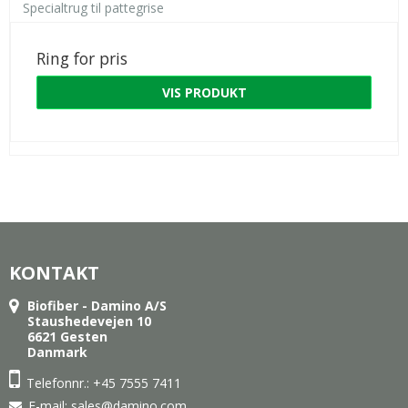
Specialtrug til pattegrise
Ring for pris
VIS PRODUKT
KONTAKT
Biofiber - Damino A/S
Staushedevejen 10
6621 Gesten
Danmark
Telefonnr.: +45 7555 7411
E-mail
:
sales@damino.com