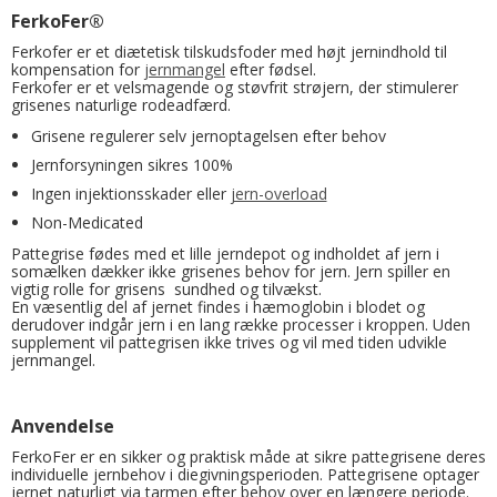
FerkoFer®
Ferkofer er et diætetisk tilskudsfoder med højt jernindhold til
kompensation for
jernmangel
efter fødsel.
Ferkofer er et velsmagende og støvfrit strøjern, der stimulerer
grisenes naturlige rodeadfærd.
Grisene regulerer selv jernoptagelsen efter behov
Jernforsyningen sikres 100%
Ingen injektionsskader eller
jern-overload
Non-Medicated
Pattegrise fødes med et lille jerndepot og indholdet af jern i
somælken dækker ikke grisenes behov for jern. Jern spiller en
vigtig rolle for grisens sundhed og tilvækst.
En væsentlig del af jernet findes i hæmoglobin i blodet og
derudover indgår jern i en lang række processer i kroppen. Uden
supplement vil pattegrisen ikke trives og vil med tiden udvikle
jernmangel.
Anvendelse
FerkoFer er en sikker og praktisk måde at sikre pattegrisene deres
individuelle jernbehov i diegivningsperioden. Pattegrisene optager
jernet naturligt via tarmen efter behov over en længere periode.