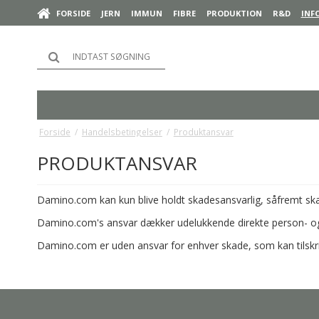
FORSIDE
JERN
IMMUN
FIBRE
PRODUKTION
R&D
INF
Forside
/
Handelsbetingelser
/
Produktansvar
PRODUKTANSVAR
Damino.com kan kun blive holdt skadesansvarlig, såfremt skad
Damino.com's ansvar dækker udelukkende direkte person- og t
Damino.com er uden ansvar for enhver skade, som kan tilskriv