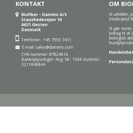
KONTAKT
OM BIO
Vi udvikler,
Biofiber - Damino A/S
medicated f
Staushedevejen 10
6621 Gesten
Vi gør vores 
Danmark
bidrag til at
biologisk ak
Telefonnr.: +45 7555 7411
husdyrprodu
E-mail
:
sales@damino.com
Handelsbet
CVR-nummer: 87824616
Bankoplysninger: Reg. Nr.: 1569 Kontonr.:
Persondata
3211846844